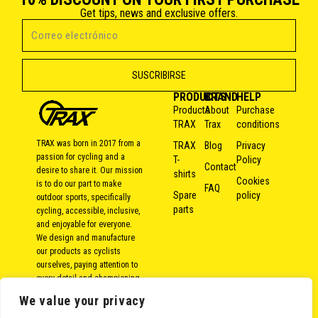
Get tips, news and exclusive offers.
PRODUCTS
BRAND
HELP
Products
About
Purchase
TRAX
Trax
conditions
TRAX was born in 2017 from a
TRAX
Blog
Privacy
passion for cycling and a
T-
Policy
Contact
desire to share it. Our mission
shirts
Cookies
is to do our part to make
FAQ
Spare
policy
outdoor sports, specifically
parts
cycling, accessible, inclusive,
and enjoyable for everyone.
We design and manufacture
our products as cyclists
ourselves, paying attention to
every detail and championing
local and responsible
We value your privacy
production. Because over the